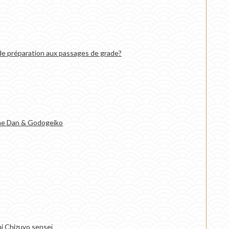
de préparation aux passages de grade?
ème Dan & Godogeiko
i Chizuyo senseï