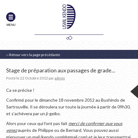
MENU
‹‹ Retour vers la page précédante
Stage de préparation aux passages de grade...
Posté le
22 Octobre 2012
par
admin
Ca se précise !
Confirmé pour le dimanche 18 novembre 2012 au Bushindo de
Sartrouville. Il se déroulera sur toute la journée à partir de 09h30,
et s’achèvera par un ji-geiko.
Alors pour ceux qui l'ont pas fait
merci de confirmer que vous
venez
auprès de Philippe ou de Bernard. Vous pouvez aussi
m'envoyer un mail (kendo.usml@gmail.com) et je leur transmettrai.