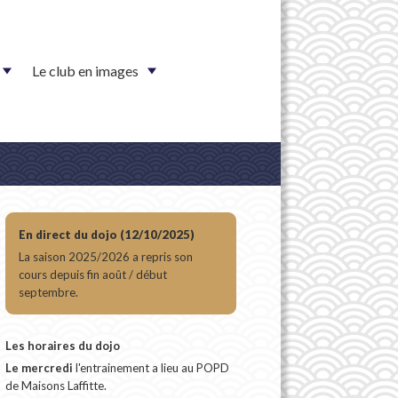
Le club en images
En direct du dojo (12/10/2025)
La saison 2025/2026 a repris son
cours depuis fin août / début
septembre.
Les horaires du dojo
Le mercredi
l'entrainement a lieu au POPD
de Maisons Laffitte.