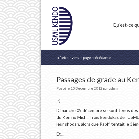
Qu'est-ce qu
‹‹ Retour vers la page précédante
Passages de grade au Ke
Posté le
10 Decembre 2012
par
admin
:-)
Dimanche 09 décembre se sont tenus des 
du Ken no Michi. Trois kendokas de l'USML 
leur shodan, alors que Raph' tentait le 3èm
Et...