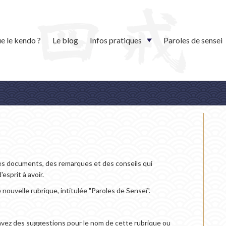
e le kendo ?
Le blog
Infos pratiques
Paroles de sensei
es documents, des remarques et des conseils qui
esprit à avoir.
nouvelle rubrique, intitulée "Paroles de Senseï".
us avez des suggestions pour le nom de cette rubrique ou