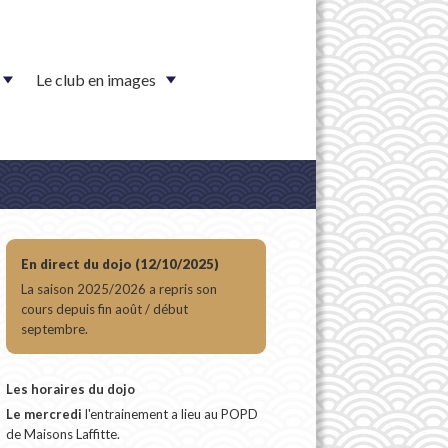
Le club en images
En direct du dojo (12/10/2025)
La saison 2025/2026 a repris son
cours depuis fin août / début
septembre.
Les horaires du dojo
Le mercredi
l'entrainement a lieu au POPD
de Maisons Laffitte.