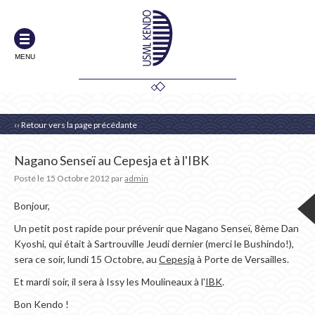
MENU
‹‹ Retour vers la page précédante
Nagano Senseï au Cepesja et à l'IBK
Posté le
15 Octobre 2012
par
admin
Bonjour,
Un petit post rapide pour prévenir que Nagano Senseï, 8ème Dan
Kyoshi, qui était à Sartrouville Jeudi dernier (merci le Bushindo!),
sera ce soir, lundi 15 Octobre, au
Cepesja
à Porte de Versailles.
Et mardi soir, il sera à Issy les Moulineaux à l'
IBK
.
Bon Kendo !