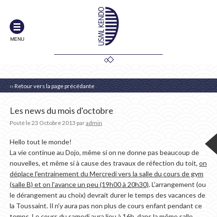
MENU
‹‹ Retour vers la page précédante
Les news du mois d'octobre
Posté le
23 Octobre 2013
par
admin
Hello tout le monde!
La vie continue au Dojo, même si on ne donne pas beaucoup de
nouvelles, et même si à cause des travaux de réfection du toit,
on
déplace l'entrainement du Mercredi vers la salle du cours de gym
(salle B) et on l'avance un peu (19h00 à 20h30)
. L'arrangement (ou
le dérangement au choix) devrait durer le temps des vacances de
la Toussaint. Il n'y aura pas non plus de cours enfant pendant ce
temps. Le cours du samedi aura lieu à 16h, dans la même salle.